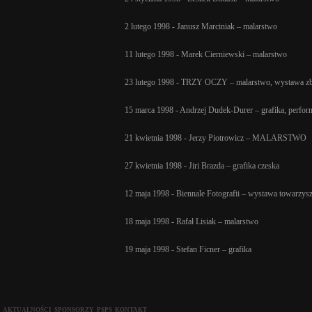
2 lutego 1998 - Janusz Marciniak – malarstwo
11 lutego 1998 - Marek Cierniewski – malarstwo
23 lutego 1998 - TRZY OCZY – malarstwo, wystawa z
15 marca 1998 - Andrzej Dudek-Durer – grafika, perfor
21 kwietnia 1998 - Jerzy Piotrowicz – MALARSTWO
27 kwietnia 1998 - Jiri Brazda – grafika czeska
12 maja 1998 - Biennale Fotografii – wystawa towarzys
18 maja 1998 - Rafał Lisiak – malarstwo
19 maja 1998 - Stefan Ficner – grafika
AKTUALNOŚCI
SPONSORZY
PSPS
KONTAKT