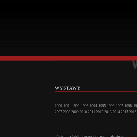
WYSTAWY
1990
1991
1992
1993
1994
1995
1996
1997
1998
19
2007
2008
2009
2010
2011
2012
2013
2014
2015
2016
24 stycznia 1998 - Leszek Budasz – malarstwo