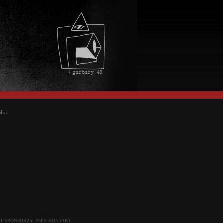
łki.
I
SPONSORZY
PSPS
KONTAKT