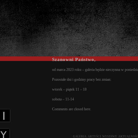
Szanowni Państwo,
od marca 2023 roku – galeria będzie nieczynna w poniedzia
Pozostałe dni i godziny pracy bez zmian:
wtorek – piątek 11 – 18
sobota – 11-14
Comments are closed here.
GALERIA
ARTYŚCI
WYSTAWY
AKTUALNOŚC