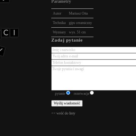
Parametry
Autor
Mariusz Otta
Technika
gips ceramiczny
Wymiary
wys. 51 cm
Zadaj pytanie
pytanie
rezerwacja
<< wróć do listy