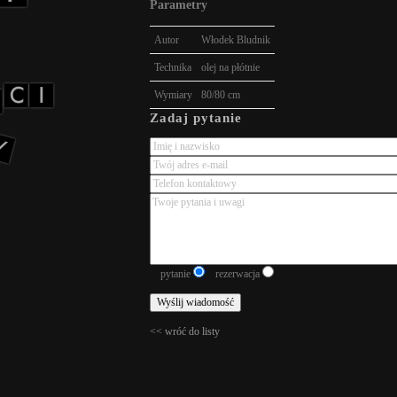
Parametry
Autor
Włodek Bludnik
Technika
olej na płótnie
Wymiary
80/80 cm
Zadaj pytanie
pytanie
rezerwacja
<< wróć do listy