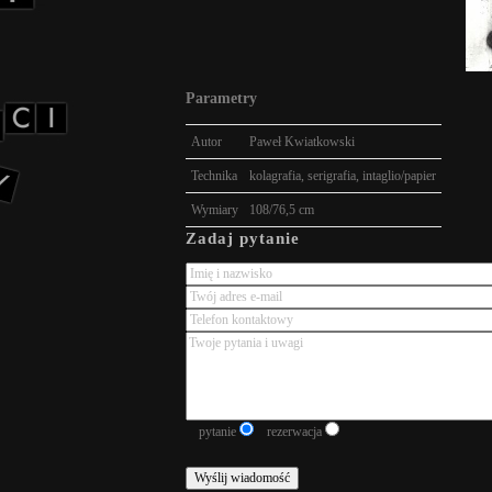
Parametry
Autor
Paweł Kwiatkowski
Technika
kolagrafia, serigrafia, intaglio/papier
Wymiary
108/76,5 cm
Zadaj pytanie
pytanie
rezerwacja