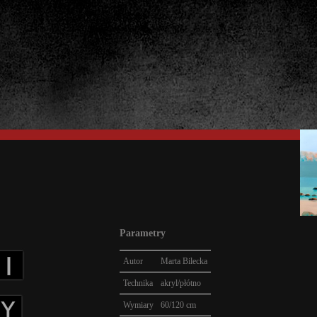
Parametry
Autor
Marta Bilecka
Technika
akryl/płótno
Wymiary
60/120 cm