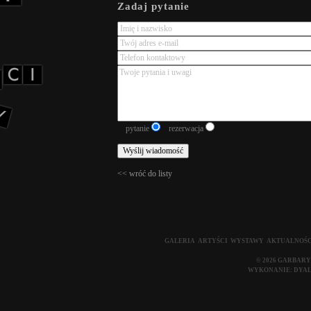
Zadaj pytanie
pytanie
rezerwacja
<< wróć do listy
GALERIA
ARTYŚCI
WYSTAWY
AKTUALNOŚC
© 2026 GARBARY
WYKONANIE:
DYA