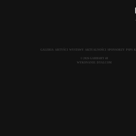
GALERIA
ARTYŚCI
WYSTAWY
AKTUALNOŚCI
SPONSORZY
PSPS
K
© 2026 GARBARY 48
WYKONANIE:
DYALCOM