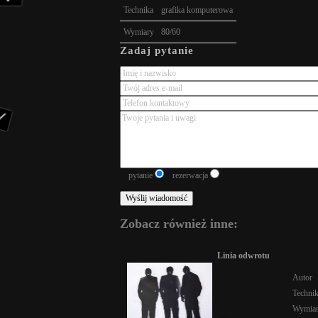
Technika
grafika komputerowa
Wymiary
80/60
Zadaj pytanie
pytanie
rezerwacja
Zobacz również inne:
Linia odwrotu
Autor
Techni
Wymia