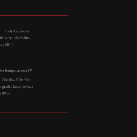
r
Piotr Kurzawski
ika
akryl, olej/płótno
ary
66/45
ika komputerowa IV
Zdzisław Beksiński
a
grafika komputerowa
y
80/60