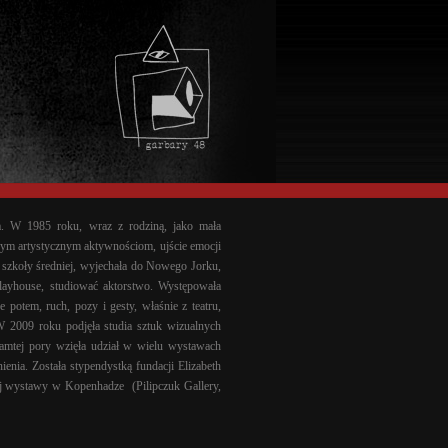
. W 1985 roku, wraz z rodziną, jako mała
nym artystycznym aktywnościom, ujście emocji
u szkoły średniej, wyjechała do Nowego Jorku,
layhouse, studiować aktorstwo. Występowała
otem, ruch, pozy i gesty, właśnie z teatru,
 2009 roku podjęła studia sztuk wizualnych
tamtej pory wzięła udział w wielu wystawach
enia. Została stypendystką fundacji Elizabeth
ej wystawy w Kopenhadze (Pilipczuk Gallery,