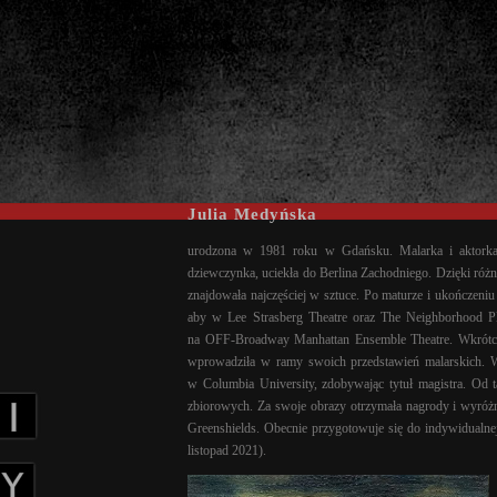
Julia Medyńska
urodzona w 1981 roku w Gdańsku. Malarka i aktorka
dziewczynka, uciekła do Berlina Zachodniego. Dzięki róż
znajdowała najczęściej w sztuce. Po maturze i ukończeni
aby w Lee Strasberg Theatre oraz The Neighborhood P
na OFF-Broadway Manhattan Ensemble Theatre. Wkrótce p
wprowadziła w ramy swoich przedstawień malarskich. W
w Columbia University, zdobywając tytuł magistra. Od 
zbiorowych. Za swoje obrazy otrzymała nagrody i wyróżni
Greenshields. Obecnie przygotowuje się do indywidualn
listopad 2021).