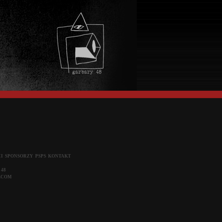
I
SPONSORZY
PSPS
KONTAKT
 48
LCOM