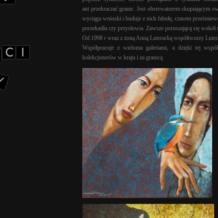
ani przekraczać granic. Jest obserwatorem skupiającym sw
wyciąga wnioski i buduje z nich fabułę, czasem prześmiewc
porzekadła czy przysłowia. Zawsze poruszającą się wokół r
Od 1998 r wraz z żoną Anną Luteracką współtworzy Lutera
Współpracuje z wieloma galeriami, a dzięki tej wspó
kolekcjonerów w kraju i za granicą.