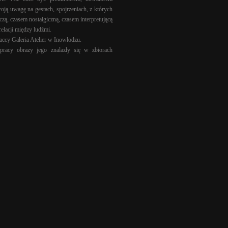
oją uwagę na gestach, spojrzeniach, z których
zą, czasem nostalgiczną, czasem interpretującą
elacji między ludźmi.
ccy Galeria Atelier w Inowłodzu.
łpracy obrazy jego znalazły się w zbiorach