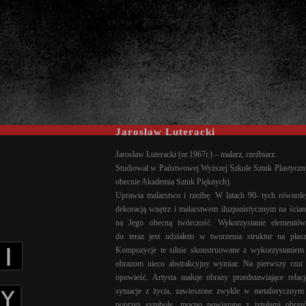
Jarosław Luteracki
Jarosław Luteracki (ur.1967r.) – malarz, rzeźbiarz.
Studiował w Państwowej Wyższej Szkole Sztuk Plastyczn
obecnie Akademia Sztuk Pięknych).
Uprawia malarstwo i rzeźbę. W latach 90- tych równole
dekoracją wnętrz i malarstwem iluzjonistycznym na ści
na Jego obecną twórczość. Wykorzystanie elementów 
do teraz jest udziałem w tworzenia struktur na pła
Kompozycje te silnie skonstruowane z wykorzystaniem
obrazom nieco abstrakcyjny wymiar. Na pierwszy rzut 
opowieść. Artysta maluje obrazy przedstawiające relac
sytuacje z życia, zawieszone zwykle w metaforycznym
poprzez symbole, mocno powiązane z tytułami obraz