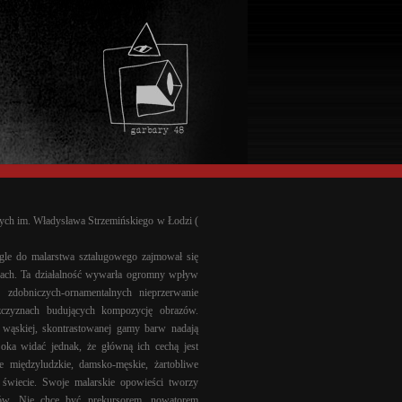
ych im. Władysława Strzemińskiego w Łodzi (
gle do malarstwa sztalugowego zajmował się
anach. Ta działalność wywarła ogromny wpływ
zdobniczych-ornamentalnych nieprzerwanie
szczyznach budujących kompozycję obrazów.
 wąskiej, skontrastowanej gamy barw nadają
oka widać jednak, że główną ich cechą jest
je międzyludzkie, damsko-męskie, żartobliwe
 świecie. Swoje malarskie opowieści tworzy
ów. Nie chce być prekursorem, nowatorem