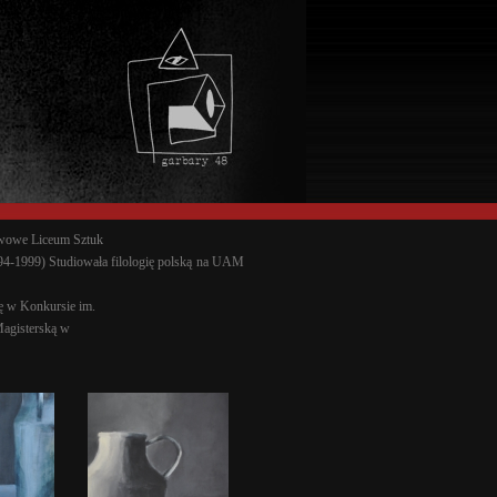
twowe Liceum Sztuk
94-1999) Studiowała filologię polską na UAM
ę w Konkursie im.
Magisterską w